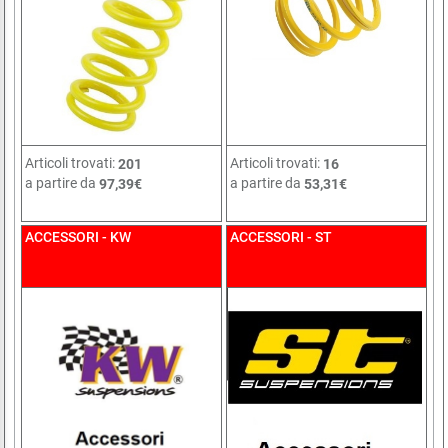
Articoli trovati:
Articoli trovati:
201
16
a partire da
a partire da
97,39€
53,31€
ACCESSORI - KW
ACCESSORI - ST