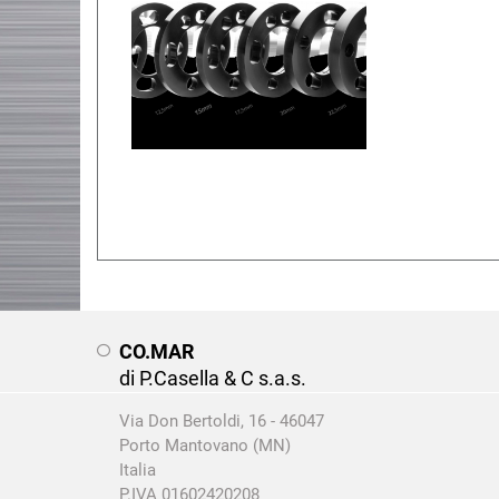
CO.MAR
di P.Casella & C s.a.s.
Via Don Bertoldi, 16 - 46047
Porto Mantovano (MN)
Italia
P.IVA 01602420208