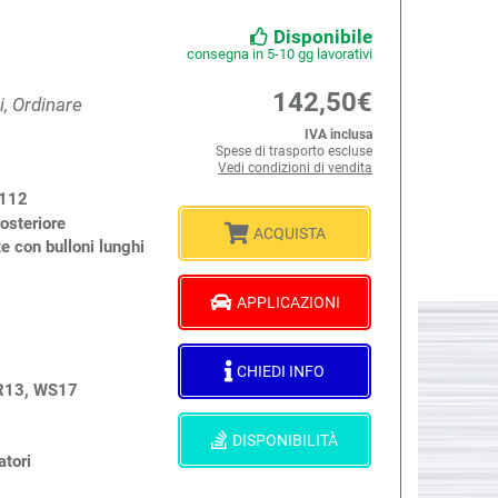
Disponibile
consegna in 5-10 gg lavorativi
142,50€
i, Ordinare
IVA inclusa
Spese di trasporto escluse
Vedi condizioni di vendita
x112
osteriore
ACQUISTA
e con bulloni lunghi
APPLICAZIONI
CHIEDI INFO
 R13, WS17
DISPONIBILITÀ
atori