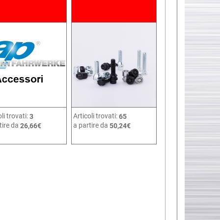
li trovati:
Articoli trovati:
3
65
tire da
a partire da
26,66€
50,24€