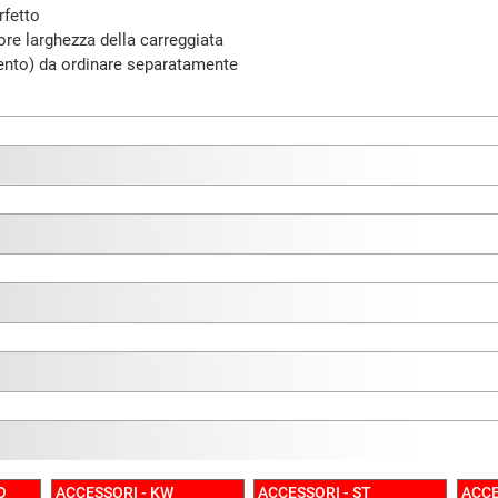
rfetto
ore larghezza della carreggiata
rgento) da ordinare separatamente
O
ACCESSORI - KW
ACCESSORI - ST
ACCE