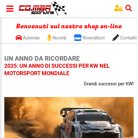
Benvenuti sul nostro shop on-line
Azienda
Novità
Rivenditori
Contatti
UN ANNO DA RICORDARE
2025: UN ANNO DI SUCCESSI PER KW NEL
MOTORSPORT MONDIALE
Grandi successi per KW!